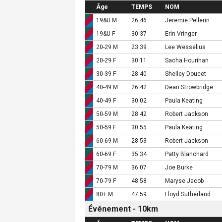
Âge
TEMPS
NOM
19&U M
26:46
Jeremie Pellerin
19&U F
30:37
Erin Vringer
20-29 M
23:39
Lee Wesselius
20-29 F
30:11
Sacha Hourihan
30-39 F
28:40
Shelley Doucet
40-49 M
26:42
Dean Strowbridge
40-49 F
30:02
Paula Keating
50-59 M
28:42
Robert Jackson
50-59 F
30:55
Paula Keating
60-69 M
28:53
Robert Jackson
60-69 F
35:34
Patty Blanchard
70-79 M
36:07
Joe Burke
70-79 F
48:58
Maryse Jacob
80+ M
47:59
Lloyd Sutherland
Événement - 10km