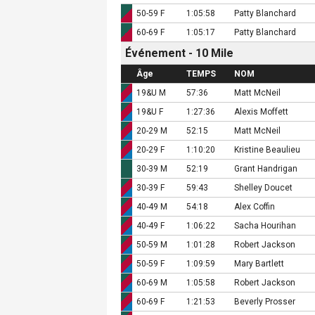
50-59 F
1:05:58
Patty Blanchard
60-69 F
1:05:17
Patty Blanchard
Événement - 10 Mile
Âge
TEMPS
NOM
19&U M
57:36
Matt McNeil
19&U F
1:27:36
Alexis Moffett
20-29 M
52:15
Matt McNeil
20-29 F
1:10:20
Kristine Beaulieu
30-39 M
52:19
Grant Handrigan
30-39 F
59:43
Shelley Doucet
40-49 M
54:18
Alex Coffin
40-49 F
1:06:22
Sacha Hourihan
50-59 M
1:01:28
Robert Jackson
50-59 F
1:09:59
Mary Bartlett
60-69 M
1:05:58
Robert Jackson
60-69 F
1:21:53
Beverly Prosser