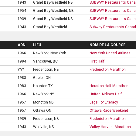
1943
Grand Bay-Westfield NB
SUBWAY Restaurants Canad
1954
Grand Bay-Westfield, NB
SUBWAY Restaurants Canad
1939
Grand Bay-Westfield NB
SUBWAY Restaurants Canad
1943
Grand Bay Westfield
Subway Restaurants Canada
ADN
LIEU
NOM DE LA COURSE
1966
New York, New York
New York United Airlines
1994
Vancouver, BC
First Half
????
Fredericton, NB
Fredericton Marathon
1983
Guelph ON
1983
Houston TX
Houston Half Marathon
1966
New York NY
United Airlines Half
1957
Moncton NB
Legs For Literacy
1957
Ottawa ON
Ottawa Race Weekend
1939
Fredericton, NB
Fredericton Marathon
1943
Wolfville, NS
Valley Harvest Marathon