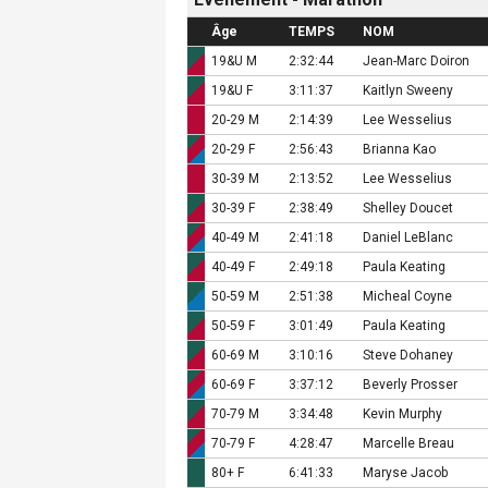
Âge
TEMPS
NOM
19&U M
2:32:44
Jean-Marc Doiron
19&U F
3:11:37
Kaitlyn Sweeny
20-29 M
2:14:39
Lee Wesselius
20-29 F
2:56:43
Brianna Kao
30-39 M
2:13:52
Lee Wesselius
30-39 F
2:38:49
Shelley Doucet
40-49 M
2:41:18
Daniel LeBlanc
40-49 F
2:49:18
Paula Keating
50-59 M
2:51:38
Micheal Coyne
50-59 F
3:01:49
Paula Keating
60-69 M
3:10:16
Steve Dohaney
60-69 F
3:37:12
Beverly Prosser
70-79 M
3:34:48
Kevin Murphy
70-79 F
4:28:47
Marcelle Breau
80+ F
6:41:33
Maryse Jacob