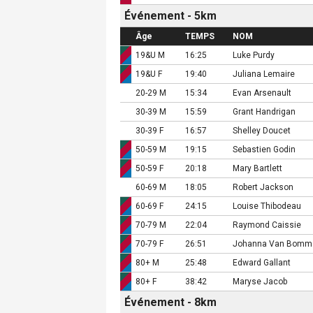
Événement - 5km
Âge
TEMPS
NOM
19&U M
16:25
Luke Purdy
19&U F
19:40
Juliana Lemaire
20-29 M
15:34
Evan Arsenault
30-39 M
15:59
Grant Handrigan
30-39 F
16:57
Shelley Doucet
50-59 M
19:15
Sebastien Godin
50-59 F
20:18
Mary Bartlett
60-69 M
18:05
Robert Jackson
60-69 F
24:15
Louise Thibodeau
70-79 M
22:04
Raymond Caissie
70-79 F
26:51
Johanna Van Bomm
80+ M
25:48
Edward Gallant
80+ F
38:42
Maryse Jacob
Événement - 8km