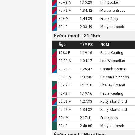
70-79 M
1:15:29
Phil Booker
70-79 F
1:34:42
Marcelle Breau
80+ M
1:44:39
Frank Kelly
80+ F
2:33:49
Maryse Jacob
Événement - 21.1km
Âge
TEMPS
NOM
19&U F
1:19:16
Paula Keating
20-29 M
1:04:17
Lee Wesselius
20-29 F
1:25:47
Hannah Cormier
30-39 M
1:07:35
Rejean Chiasson
30-39 F
1:17:10
Shelley Doucet
40-49 F
1:19:16
Paula Keating
50-59 F
1:27:33
Patty Blanchard
60-69 F
1:34:32
Patty Blanchard
80+ M
2:17:41
Frank Kelly
80+ F
2:40:00
Maryse Jacob
Événement - Marathon