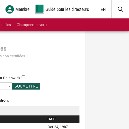
Membre
Guide pour les directeurs
EN
nuelles
Champions ouverts
ces
s non certifiées
u-Brunswick
tion.
DATE
Oct 24, 1987