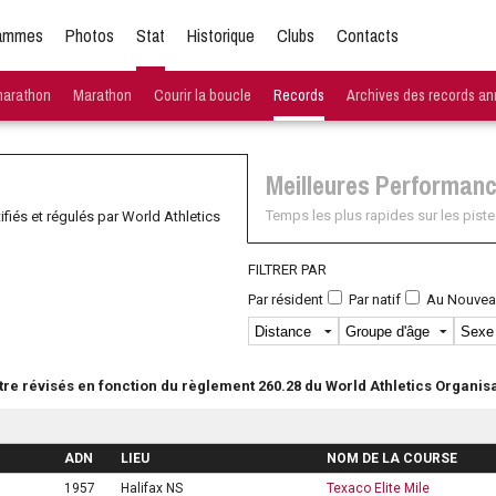
ammes
Photos
Stat
Historique
Clubs
Contacts
marathon
Marathon
Courir la boucle
Records
Archives des records an
Meilleures Performan
Temps les plus rapides sur les piste
fiés et régulés par World Athletics
FILTRER PAR
Par résident
Par natif
Au Nouvea
tre révisés en fonction du règlement 260.28 du World Athletics Organisa
ADN
LIEU
NOM DE LA COURSE
1957
Halifax NS
Texaco Elite Mile