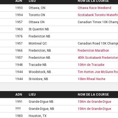
ADN
LIEU
NOM DE LA COURSE
1993
Ottawa, ON
Ottawa Race Weekend
1994
Toronto ON
Scotiabank Toronto Waterf
1957
Ottawa ON
Canadian Timex 10K Champ
1963
St Quentin NB
1976
Fredericton NB
1957
Montreal QC
Canadian Road 10K Champi
1966
Fredericton, NB
Fredericton Marathon
1957
Fredericton NB
40th Scotiabank Fredericto
1948
Tracadie NB
10Km de Tracadie
1944
Woodstock, NB
Tim Horton Joe McGuire R
1944
St-Isidore, NB
10km Rheal Hache
ADN
LIEU
NOM DE LA COURSE
1991
Grande-Digue NB
15Km de Grande-Digue
????
Grande-Digue, NB
15Km de Grande-Digue
1983
Houston, TX