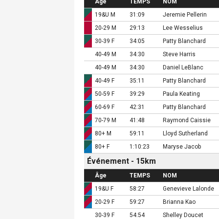
Âge
TEMPS
NOM
19&U M
31:09
Jeremie Pellerin
20-29 M
29:13
Lee Wesselius
30-39 F
34:05
Patty Blanchard
40-49 M
34:30
Steve Harris
40-49 M
34:30
Daniel LeBlanc
40-49 F
35:11
Patty Blanchard
50-59 F
39:29
Paula Keating
60-69 F
42:31
Patty Blanchard
70-79 M
41:48
Raymond Caissie
80+ M
59:11
Lloyd Sutherland
80+ F
1:10:23
Maryse Jacob
Événement - 15km
Âge
TEMPS
NOM
19&U F
58:27
Genevieve Lalonde
20-29 F
59:27
Brianna Kao
30-39 F
54:54
Shelley Doucet