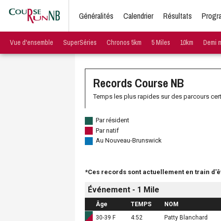
Généralités
Calendrier
Résultats
Progr
Vue d'ensemble
SuperSéries
Chronos 5km
5 Miles
10km
Demi 
Records Course NB
Temps les plus rapides sur des parcours certi
Par résident
Par natif
Au Nouveau-Brunswick
*Ces records sont actuellement en train d'ê
Événement - 1 Mile
Âge
TEMPS
NOM
30-39 F
4:52
Patty Blanchard