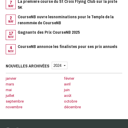
La première course du St Croix Flying Club sur la piste
M
7
MAY
5K
1
M
CourseNB ouvre lesnominations pour le Temple de la
2
MAY
renommée de CourseNB
1
N
Gagnants des Prix CourseNB 2025
17
NOV
1
N
CourseNB annonce les finalistes pour ses prix annuels
4
NOV
NOUVELLES ARCHIVÉES
janvier
février
mars
avril
mai
juin
juillet
août
septembre
octobre
novembre
décembre