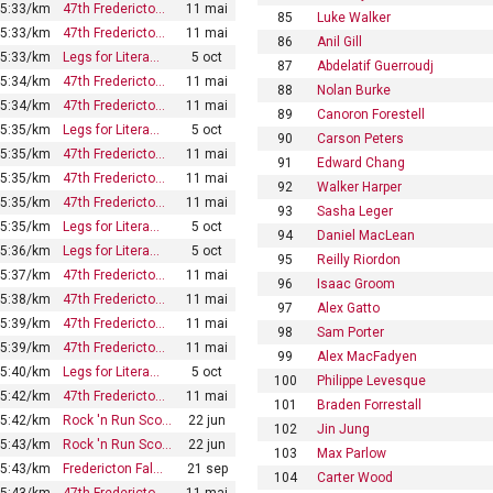
5:33/km
47th Fredericto…
11 mai
85
Luke Walker
5:33/km
47th Fredericto…
11 mai
86
Anil Gill
5:33/km
Legs for Litera…
5 oct
87
Abdelatif Guerroudj
5:34/km
47th Fredericto…
11 mai
88
Nolan Burke
5:34/km
47th Fredericto…
11 mai
89
Canoron Forestell
5:35/km
Legs for Litera…
5 oct
90
Carson Peters
5:35/km
47th Fredericto…
11 mai
91
Edward Chang
5:35/km
47th Fredericto…
11 mai
92
Walker Harper
5:35/km
47th Fredericto…
11 mai
93
Sasha Leger
5:35/km
Legs for Litera…
5 oct
94
Daniel MacLean
5:36/km
Legs for Litera…
5 oct
95
Reilly Riordon
5:37/km
47th Fredericto…
11 mai
96
Isaac Groom
5:38/km
47th Fredericto…
11 mai
97
Alex Gatto
5:39/km
47th Fredericto…
11 mai
98
Sam Porter
5:39/km
47th Fredericto…
11 mai
99
Alex MacFadyen
5:40/km
Legs for Litera…
5 oct
100
Philippe Levesque
5:42/km
47th Fredericto…
11 mai
101
Braden Forrestall
5:42/km
Rock 'n Run Sco…
22 jun
102
Jin Jung
5:43/km
Rock 'n Run Sco…
22 jun
103
Max Parlow
5:43/km
Fredericton Fal…
21 sep
104
Carter Wood
5:43/km
47th Fredericto…
11 mai