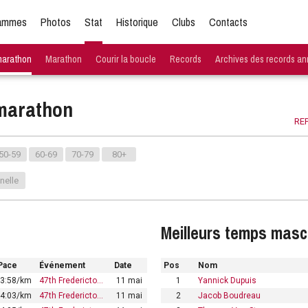
ammes
Photos
Stat
Historique
Clubs
Contacts
marathon
Marathon
Courir la boucle
Records
Archives des records an
-marathon
REP
50-59
60-69
70-79
80+
nelle
Meilleurs temps masc
Pace
Événement
Date
Pos
Nom
3:58/km
47th Fredericto…
11 mai
1
Yannick Dupuis
4:03/km
47th Fredericto…
11 mai
2
Jacob Boudreau