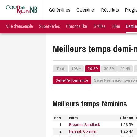
Généralités
Calendrier
Résultats
Progr
Vue d'ensemble
SuperSéries
Chronos 5km
5 Miles
10km
Demi 
Meilleurs temps demi
Tout
19&M
20-29
30-39
40-49
Série Performance
Série Réalisation person
Meilleurs temps féminins
Pos
Nom
Chrono
1
Breanna Sandluck
1:23:59
2
Hannah Cormier
1:25:47