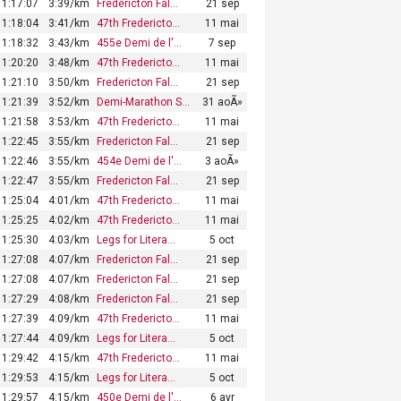
1:17:07
3:39/km
Fredericton Fal…
21 sep
1:18:04
3:41/km
47th Fredericto…
11 mai
1:18:32
3:43/km
455e Demi de l'…
7 sep
1:20:20
3:48/km
47th Fredericto…
11 mai
1:21:10
3:50/km
Fredericton Fal…
21 sep
1:21:39
3:52/km
Demi-Marathon S…
31 aoÃ»
1:21:58
3:53/km
47th Fredericto…
11 mai
1:22:45
3:55/km
Fredericton Fal…
21 sep
1:22:46
3:55/km
454e Demi de l'…
3 aoÃ»
1:22:47
3:55/km
Fredericton Fal…
21 sep
1:25:04
4:01/km
47th Fredericto…
11 mai
1:25:25
4:02/km
47th Fredericto…
11 mai
1:25:30
4:03/km
Legs for Litera…
5 oct
1:27:08
4:07/km
Fredericton Fal…
21 sep
1:27:08
4:07/km
Fredericton Fal…
21 sep
1:27:29
4:08/km
Fredericton Fal…
21 sep
1:27:39
4:09/km
47th Fredericto…
11 mai
1:27:44
4:09/km
Legs for Litera…
5 oct
1:29:42
4:15/km
47th Fredericto…
11 mai
1:29:53
4:15/km
Legs for Litera…
5 oct
1:29:57
4:15/km
450e Demi de l'…
6 avr