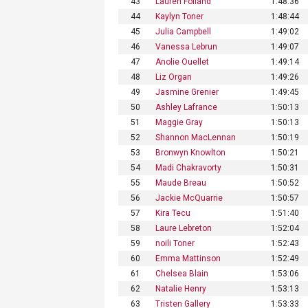
43
Lauren Folland
1:48:36
44
Kaylyn Toner
1:48:44
45
Julia Campbell
1:49:02
46
Vanessa Lebrun
1:49:07
47
Anolie Ouellet
1:49:14
48
Liz Organ
1:49:26
49
Jasmine Grenier
1:49:45
50
Ashley Lafrance
1:50:13
51
Maggie Gray
1:50:13
52
Shannon MacLennan
1:50:19
53
Bronwyn Knowlton
1:50:21
54
Madi Chakravorty
1:50:31
55
Maude Breau
1:50:52
56
Jackie McQuarrie
1:50:57
57
Kira Tecu
1:51:40
58
Laure Lebreton
1:52:04
59
noili Toner
1:52:43
60
Emma Mattinson
1:52:49
61
Chelsea Blain
1:53:06
62
Natalie Henry
1:53:13
63
Tristen Gallery
1:53:33