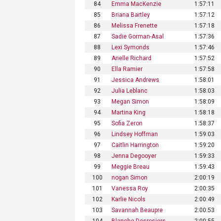
84
Emma MacKenzie
1:57:11
85
Briana Bartley
1:57:12
86
Melissa Frenette
1:57:18
87
Sadie Gorman-Asal
1:57:36
88
Lexi Symonds
1:57:46
89
Anelle Richard
1:57:52
90
Ella Ramier
1:57:58
91
Jessica Andrews
1:58:01
92
Julia Leblanc
1:58:03
93
Megan Simon
1:58:09
94
Martina King
1:58:18
95
Sofia Zeron
1:58:37
96
Lindsey Hoffman
1:59:03
97
Caitlin Harrington
1:59:20
98
Jenna Degooyer
1:59:33
99
Meggie Breau
1:59:43
100
nogan Simon
2:00:19
101
Vanessa Roy
2:00:35
102
Karlie Nicols
2:00:49
103
Savannah Beaupre
2:00:53
104
Blanche Desrosiers
2:00:55