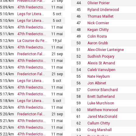
5:08/km
Fredericton Fal…
21 sep
44
Olivier Poirier
5:09/km
47th Fredericto…
11 mai
45
Ryland Underwood
5:10/km
Legs for Litera…
5 oct
46
Thomas Maillet
5:10/km
Legs for Litera…
5 oct
47
Nick Cormier
5:10/km
47th Fredericto…
11 mai
48
Kegan Chitty
5:11/km
47th Fredericto…
11 mai
49
Colin Rosta
5:12/km
La Course du Fe…
19 jul
50
Aaron Grubb
5:13/km
47th Fredericto…
11 mai
51
Alex-Olivier Lanteigne
5:13/km
Fredericton Fal…
21 sep
52
Sudhish Poojary
5:13/km
47th Fredericto…
11 mai
53
Alexis St Amand
5:13/km
47th Fredericto…
11 mai
54
Caleb Vanvulpen
5:14/km
Fredericton Fal…
21 sep
55
Nate Heyburn
5:15/km
Legs for Litera…
5 oct
56
Jon Albinet
5:15/km
47th Fredericto…
11 mai
57
Connor Blanchard
5:17/km
47th Fredericto…
11 mai
58
Brett Sutherland
5:18/km
Legs for Litera…
5 oct
59
Luke Murchison
5:20/km
47th Fredericto…
11 mai
60
Matthew Horwood
5:20/km
Fredericton Fal…
21 sep
61
Jared MacDonald
5:21/km
47th Fredericto…
11 mai
62
Callum Chitty
5:21/km
47th Fredericto…
11 mai
63
Craig Marshall
5:22/km
47th Fredericto…
11 mai