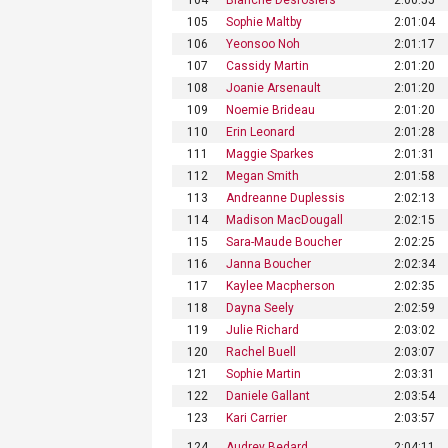
105
Sophie Maltby
2:01:04
106
Yeonsoo Noh
2:01:17
107
Cassidy Martin
2:01:20
108
Joanie Arsenault
2:01:20
109
Noemie Brideau
2:01:20
110
Erin Leonard
2:01:28
111
Maggie Sparkes
2:01:31
112
Megan Smith
2:01:58
113
Andreanne Duplessis
2:02:13
114
Madison MacDougall
2:02:15
115
Sara-Maude Boucher
2:02:25
116
Janna Boucher
2:02:34
117
Kaylee Macpherson
2:02:35
118
Dayna Seely
2:02:59
119
Julie Richard
2:03:02
120
Rachel Buell
2:03:07
121
Sophie Martin
2:03:31
122
Daniele Gallant
2:03:54
123
Kari Carrier
2:03:57
124
Audrey Bedard
2:04:11