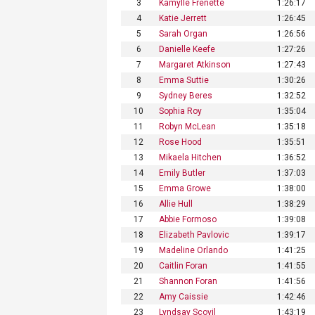
3
Kamylle Frenette
1:26:17
4
Katie Jerrett
1:26:45
5
Sarah Organ
1:26:56
6
Danielle Keefe
1:27:26
7
Margaret Atkinson
1:27:43
8
Emma Suttie
1:30:26
9
Sydney Beres
1:32:52
10
Sophia Roy
1:35:04
11
Robyn McLean
1:35:18
12
Rose Hood
1:35:51
13
Mikaela Hitchen
1:36:52
14
Emily Butler
1:37:03
15
Emma Growe
1:38:00
16
Allie Hull
1:38:29
17
Abbie Formoso
1:39:08
18
Elizabeth Pavlovic
1:39:17
19
Madeline Orlando
1:41:25
20
Caitlin Foran
1:41:55
21
Shannon Foran
1:41:56
22
Amy Caissie
1:42:46
23
Lyndsay Scovil
1:43:19