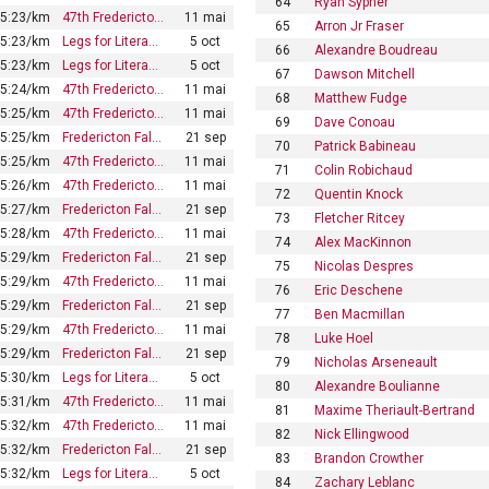
64
Ryan Sypher
5:23/km
47th Fredericto…
11 mai
65
Arron Jr Fraser
5:23/km
Legs for Litera…
5 oct
66
Alexandre Boudreau
5:23/km
Legs for Litera…
5 oct
67
Dawson Mitchell
5:24/km
47th Fredericto…
11 mai
68
Matthew Fudge
5:25/km
47th Fredericto…
11 mai
69
Dave Conoau
5:25/km
Fredericton Fal…
21 sep
70
Patrick Babineau
5:25/km
47th Fredericto…
11 mai
71
Colin Robichaud
5:26/km
47th Fredericto…
11 mai
72
Quentin Knock
5:27/km
Fredericton Fal…
21 sep
73
Fletcher Ritcey
5:28/km
47th Fredericto…
11 mai
74
Alex MacKinnon
5:29/km
Fredericton Fal…
21 sep
75
Nicolas Despres
5:29/km
47th Fredericto…
11 mai
76
Eric Deschene
5:29/km
Fredericton Fal…
21 sep
77
Ben Macmillan
5:29/km
47th Fredericto…
11 mai
78
Luke Hoel
5:29/km
Fredericton Fal…
21 sep
79
Nicholas Arseneault
5:30/km
Legs for Litera…
5 oct
80
Alexandre Boulianne
5:31/km
47th Fredericto…
11 mai
81
Maxime Theriault-Bertrand
5:32/km
47th Fredericto…
11 mai
82
Nick Ellingwood
5:32/km
Fredericton Fal…
21 sep
83
Brandon Crowther
5:32/km
Legs for Litera…
5 oct
84
Zachary Leblanc