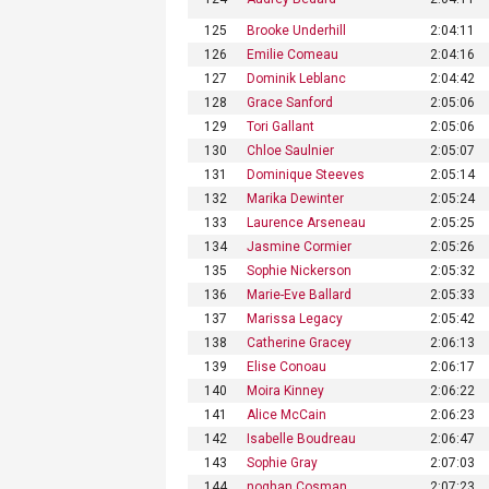
125
Brooke Underhill
2:04:11
126
Emilie Comeau
2:04:16
127
Dominik Leblanc
2:04:42
128
Grace Sanford
2:05:06
129
Tori Gallant
2:05:06
130
Chloe Saulnier
2:05:07
131
Dominique Steeves
2:05:14
132
Marika Dewinter
2:05:24
133
Laurence Arseneau
2:05:25
134
Jasmine Cormier
2:05:26
135
Sophie Nickerson
2:05:32
136
Marie-Eve Ballard
2:05:33
137
Marissa Legacy
2:05:42
138
Catherine Gracey
2:06:13
139
Elise Conoau
2:06:17
140
Moira Kinney
2:06:22
141
Alice McCain
2:06:23
142
Isabelle Boudreau
2:06:47
143
Sophie Gray
2:07:03
144
noghan Cosman
2:07:23