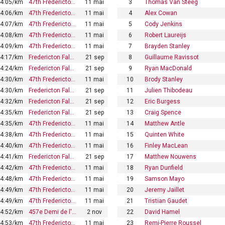
4:05/km
47th Fredericto…
11 mai
3
Thomas Van Steeg
4:06/km
47th Fredericto…
11 mai
4
Alex Cowan
4:07/km
47th Fredericto…
11 mai
5
Cody Jenkins
4:08/km
47th Fredericto…
11 mai
6
Robert Laureijs
4:09/km
47th Fredericto…
11 mai
7
Brayden Stanley
4:17/km
Fredericton Fal…
21 sep
8
Guillaume Ravissot
4:24/km
Fredericton Fal…
21 sep
9
Ryan MacDonald
4:30/km
47th Fredericto…
11 mai
10
Brody Stanley
4:30/km
Fredericton Fal…
21 sep
11
Julien Thibodeau
4:32/km
Fredericton Fal…
21 sep
12
Eric Burgess
4:35/km
Fredericton Fal…
21 sep
13
Craig Spence
4:35/km
47th Fredericto…
11 mai
14
Matthew Antle
4:38/km
47th Fredericto…
11 mai
15
Quinten White
4:40/km
47th Fredericto…
11 mai
16
Finley MacLean
4:41/km
Fredericton Fal…
21 sep
17
Matthew Nouwens
4:42/km
47th Fredericto…
11 mai
18
Ryan Dunfield
4:48/km
47th Fredericto…
11 mai
19
Samson Mayo
4:49/km
47th Fredericto…
11 mai
20
Jeremy Jaillet
4:49/km
47th Fredericto…
11 mai
21
Tristian Gaudet
4:52/km
457e Demi de l'…
2 nov
22
David Hamel
4:53/km
47th Fredericto…
11 mai
23
Remi-Pierre Roussel