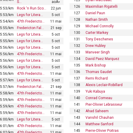
S…
aoÃ»
126
Maximilian Rigatelli
5:53/km
Rock 'n Run Sco…
22 jun
127
Daniel Paun
5:53/km
Legs for Litera…
5 oct
128
Nathan Smith
5:54/km
47th Fredericto…
11 mai
129
Michael Connolly
5:55/km
Fredericton Fal…
21 sep
130
Carter Markey
5:55/km
Legs for Litera…
5 oct
131
Tony Deschenes
5:55/km
Legs for Litera…
5 oct
132
Drew Hubley
5:56/km
Legs for Litera…
5 oct
133
Manveer Singh
5:56/km
47th Fredericto…
11 mai
134
David Paez Marquez
5:56/km
Legs for Litera…
5 oct
135
Mark Bishop
5:56/km
Legs for Litera…
5 oct
136
Thomas Gaudet
5:56/km
47th Fredericto…
11 mai
137
Remi Richard
5:57/km
Legs for Litera…
5 oct
138
Alexis Leclair-Robillard
5:57/km
Fredericton Fal…
21 sep
139
Yuki Kabuya
5:58/km
47th Fredericto…
11 mai
140
Conrad Comeau
5:59/km
47th Fredericto…
11 mai
141
Pier-Olivier Lebrasseur
5:59/km
47th Fredericto…
11 mai
142
Ahad Saheem
5:59/km
47th Fredericto…
11 mai
143
Vanshil Chauhan
6:00/km
Legs for Litera…
5 oct
144
Matthew Sanford
6:01/km
47th Fredericto…
11 mai
145
Pierre-Olivier Poitras
6:02/km
47th Fredericto…
11 mai