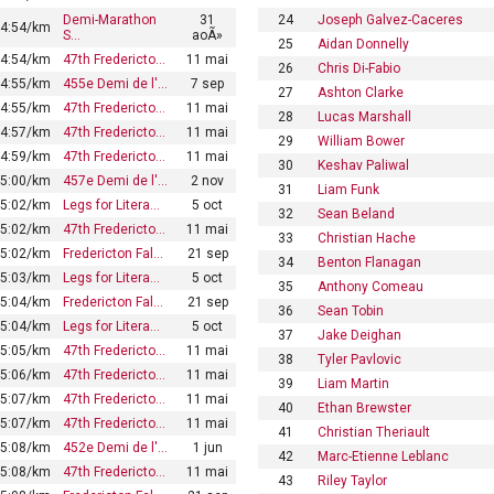
Demi-Marathon
31
24
Joseph Galvez-Caceres
4:54/km
S…
aoÃ»
25
Aidan Donnelly
4:54/km
47th Fredericto…
11 mai
26
Chris Di-Fabio
4:55/km
455e Demi de l'…
7 sep
27
Ashton Clarke
4:55/km
47th Fredericto…
11 mai
28
Lucas Marshall
4:57/km
47th Fredericto…
11 mai
29
William Bower
4:59/km
47th Fredericto…
11 mai
30
Keshav Paliwal
5:00/km
457e Demi de l'…
2 nov
31
Liam Funk
5:02/km
Legs for Litera…
5 oct
32
Sean Beland
5:02/km
47th Fredericto…
11 mai
33
Christian Hache
5:02/km
Fredericton Fal…
21 sep
34
Benton Flanagan
5:03/km
Legs for Litera…
5 oct
35
Anthony Comeau
5:04/km
Fredericton Fal…
21 sep
36
Sean Tobin
5:04/km
Legs for Litera…
5 oct
37
Jake Deighan
5:05/km
47th Fredericto…
11 mai
38
Tyler Pavlovic
5:06/km
47th Fredericto…
11 mai
39
Liam Martin
5:07/km
47th Fredericto…
11 mai
40
Ethan Brewster
5:07/km
47th Fredericto…
11 mai
41
Christian Theriault
5:08/km
452e Demi de l'…
1 jun
42
Marc-Etienne Leblanc
5:08/km
47th Fredericto…
11 mai
43
Riley Taylor