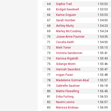
64
Sophie Trail
1:53:52
65
Bridget Keedwell
1:53:53
66
Karine Goguen
1:53:53
67
Sarah Humber
1:54:05
68
Ashley Murty
1:54:23
69
Marley McCoubrey
1:54:24
70
Josee-Anne Fournier
1:54:35
71
Cecelia Keith
1:54:50
72
Meili Toner
1:55:15
73
Victoria Sanderson
1:55:41
74
Karissa Rigatelli
1:55:43
75
Solange Morin
1:55:46
76
Hannah Saunders
1:55:47
77
nogan Foran
1:55:48
78
Madeleine Gorman-Asal
1:55:57
79
Gabrielle Saulnier
1:56:18
80
Mattie Flewelling
1:56:45
81
Erika Furlong
1:56:53
82
Naomi Levins
1:56:57
83
Marissa Brideau
1:56:59