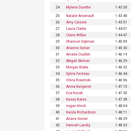
24
Mylene Durette
1:43:30
25
Natalie Arsenault
1:43:40
26
Amy Caissie
1:43:51
27
Laura Clarke
1:44:01
28
Claire Wilbur
1:44:47
29
Shannon Dijkman
1:45:09
30
Arianne Sonier
1:45:30
31
Amelie Ouellet
1:46:19
32
Abigail Skinner
1:46:29
33
Morgan Blake
1:46:32
34
Sylvie Fecteau
1:46:44
35
Olivia Rowinski
1:46:56
36
Annie Bergeron
1:47:15
37
Eva Kozak
1:47:35
38
Kasey Bates
1:47:38
39
nogan Kinch
1:48:04
40
Kaisla Richardson
1:48:11
41
Ariane Sonier
1:48:29
42
Hannah Landry
1:48:33