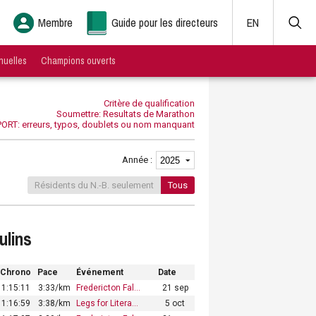
Membre
Guide pour les directeurs
EN
nuelles
Champions ouverts
Critère de qualification
Soumettre: Resultats de Marathon
ORT: erreurs, typos, doublets ou nom manquant
Année :
Résidents du N.-B. seulement
Tous
ulins
Chrono
Pace
Événement
Date
1:15:11
3:33/km
Fredericton Fal…
21 sep
1:16:59
3:38/km
Legs for Litera…
5 oct