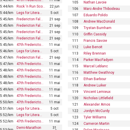
105
Nathan Lavoie
5:44/km
Rock 'n Run Sco…
22 jun
106
Marc-Andre Thibodeau
5:44/km
Legs for Litera…
5 oct
107
Eduardo Polido
5:45/km
Fredericton Fal…
21 sep
108
Andrew MacDonald
5:45/km
Fredericton Fal…
21 sep
109
Trystan Burnham
5:45/km
Fredericton Fal…
21 sep
110
Griffin Cassidy
5:45/km
Fredericton Fal…
21 sep
111
Francis Savoie
5:45/km
47th Fredericto…
11 mai
112
Luke Benoit
5:46/km
Legs for Litera…
5 oct
113
Riley Brennan
5:47/km
Fredericton Fal…
21 sep
114
Parker MacFadyen
5:47/km
47th Fredericto…
11 mai
115
Marcel Leblanc
5:48/km
47th Fredericto…
11 mai
116
Matthew Gwathnoy
5:48/km
47th Fredericto…
11 mai
117
Ethan Barbour
5:48/km
47th Fredericto…
11 mai
118
Andrew Luiker
5:49/km
47th Fredericto…
11 mai
119
Vincent Lemieux
5:49/km
47th Fredericto…
11 mai
120
Nicholas Littlefield
5:50/km
47th Fredericto…
11 mai
121
Alexander Amos
5:51/km
Legs for Litera…
5 oct
122
Jordyn McCurdy
5:52/km
Legs for Litera…
5 oct
123
Tyler Williams
5:52/km
47th Fredericto…
11 mai
124
Cameron Martin
Demi-Marathon
31
5:53/km
125
Dylan MacIsaac