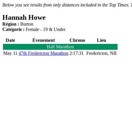
Below you see results from only distances included in the Top Times. T
Hannah Howe
Région :
Burton
Catégorie :
Female - 19 & Under
Date
Évenement
Chrono
Lieu
Half Marathon
May 11
47th Fredericton Marathon
2:17:31
Fredericton, NB